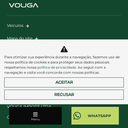
Veículos
Mapa do site
Política de privacidade
Para otimizar sua experiência durante a navegação, fazemos uso de
nossa política de cookies e para proteger seus dados pessoais
respeitamos nossa
política de privacidade
. Ao seguir com a
navegação e visita você concorda com nossas políticas.
ACEITAR
Desacelere. Seu bem maior é a vida.
RECUSAR
VOUGA IMPORT LTDA
CNPJ: 62.279.024/0001-89
Menu