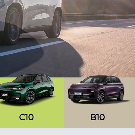
C10
B10