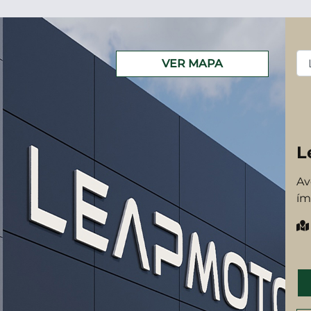
VER MAPA
L
Av
ím