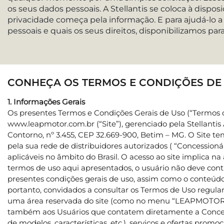
os seus dados pessoais. A Stellantis se coloca à disp
privacidade começa pela informação. E para ajudá-lo 
pessoais e quais os seus direitos, disponibilizamos par
CONHEÇA OS TERMOS E CONDIÇÕES DE 
1. Informações Gerais
Os presentes Termos e Condições Gerais de Uso (“Termos de
www.leapmotor.com.br (“Site”), gerenciado pela Stellanti
Contorno, nº 3.455, CEP 32.669-900, Betim – MG. O Site t
pela sua rede de distribuidores autorizados ( “Concessioná
aplicáveis no âmbito do Brasil. O acesso ao site implica 
termos de uso aqui apresentados, o usuário não deve conti
presentes condições gerais de uso, assim como o conteúdo d
portanto, convidados a consultar os Termos de Uso regul
uma área reservada do site (como no menu “LEAPMOTOR I
também aos Usuários que contatem diretamente a Concessio
de modelos, características, etc.), serviços e ofertas pro