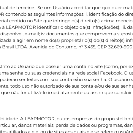
al de terceiros. Se um Usuário acreditar que qualquer materi
ntendo as seguintes informações: i. identificação do direito
erial contido no Site que infringe o(s) direito(s) acima mencio
APMOTOR identificar o objeto da(s) infração(ões); iii. dados
 disponível, e-mail; iv. documentos que comprovem a suposta ti
orizada a agir em nome do(s) proprietário(s) do(s) direito(s) 
 Brasil LTDA. Avenida do Contorno, nº 3.455, CEP 32.669-900,
estrito ao Usuário que possuir uma conta no Site (como, po
uma senha ou suas credenciais na rede social Facebook. O u
ue poderão ser feitas com sua conta e/ou sua senha. O usuá
nte, todo uso não autorizado de sua conta e/ou de sua sen
 não for utilizá-lo imediatamente ou assim que concluir su
nsabilidade. A LEAPMOTOR, outras empresas do grupo stellant
rticular, danos materiais, perda de dados ou programas, dano
sites afiliados a ele, ou de sites aos quais ele se refere.o us