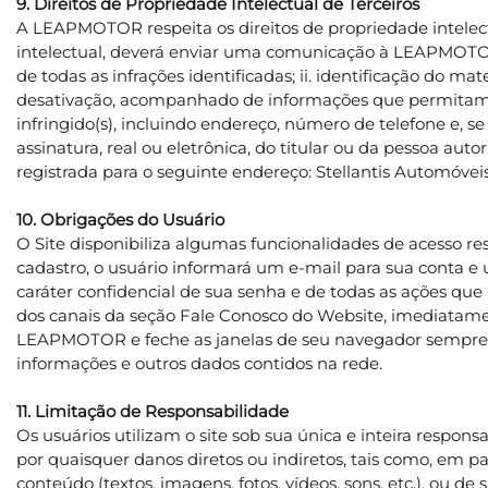
9. Direitos de Propriedade Intelectual de Terceiros
A LEAPMOTOR respeita os direitos de propriedade intelectu
intelectual, deverá enviar uma comunicação à LEAPMOTOR co
de todas as infrações identificadas; ii. identificação do mat
desativação, acompanhado de informações que permitam à LE
infringido(s), incluindo endereço, número de telefone e, se
assinatura, real ou eletrônica, do titular ou da pessoa aut
registrada para o seguinte endereço: Stellantis Automóveis
10. Obrigações do Usuário
O Site disponibiliza algumas funcionalidades de acesso r
cadastro, o usuário informará um e-mail para sua conta e 
caráter confidencial de sua senha e de todas as ações q
dos canais da seção Fale Conosco do Website, imediatame
LEAPMOTOR e feche as janelas de seu navegador sempre que
informações e outros dados contidos na rede.
11. Limitação de Responsabilidade
Os usuários utilizam o site sob sua única e inteira respo
por quaisquer danos diretos ou indiretos, tais como, em pa
conteúdo (textos, imagens, fotos, vídeos, sons, etc.), ou de 