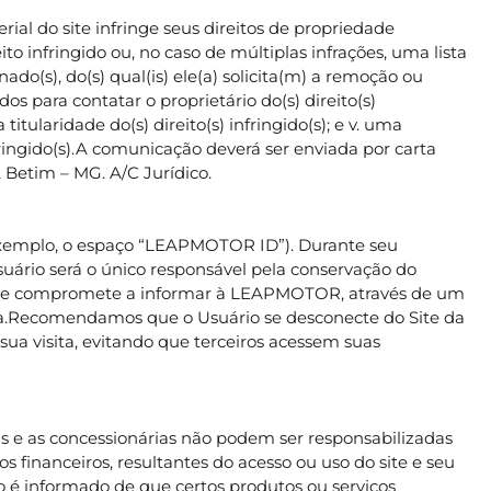
al do site infringe seus direitos de propriedade
 infringido ou, no caso de múltiplas infrações, uma lista
nado(s), do(s) qual(is) ele(a) solicita(m) a remoção ou
 para contatar o proprietário do(s) direito(s)
tularidade do(s) direito(s) infringido(s); e v. uma
infringido(s).A comunicação deverá ser enviada por carta
 Betim – MG. A/C Jurídico.
r exemplo, o espaço “LEAPMOTOR ID”). Durante seu
suário será o único responsável pela conservação do
rio se compromete a informar à LEAPMOTOR, através de um
ha.Recomendamos que o Usuário se desconecte do Site da
a visita, evitando que terceiros acessem suas
is e as concessionárias não podem ser responsabilizadas
s financeiros, resultantes do acesso ou uso do site e seu
uário é informado de que certos produtos ou serviços