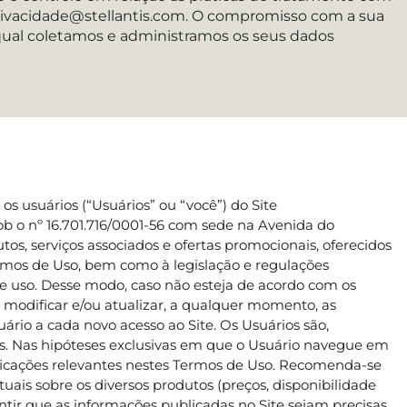
l privacidade@stellantis.com. O compromisso com a sua
 qual coletamos e administramos os seus dados
s usuários (“Usuários” ou “você”) do Site
ob o nº 16.701.716/0001-56 com sede na Avenida do
, serviços associados e ofertas promocionais, oferecidos
 Termos de Uso, bem como à legislação e regulações
 de uso. Desse modo, caso não esteja de acordo com os
 modificar e/ou atualizar, a qualquer momento, as
ário a cada novo acesso ao Site. Os Usuários são,
s. Nas hipóteses exclusivas em que o Usuário navegue em
cações relevantes nestes Termos de Uso. Recomenda-se
ais sobre os diversos produtos (preços, disponibilidade
antir que as informações publicadas no Site sejam precisas