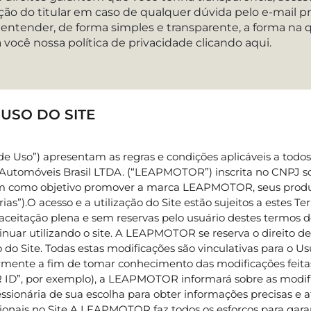
osição do titular em caso de qualquer dúvida pelo e-mai
a entender, de forma simples e transparente, a forma na
a você nossa política de privacidade clicando aqui.
USO DO SITE
 Uso”) apresentam as regras e condições aplicáveis a todos o
s Automóveis Brasil LTDA. (“LEAPMOTOR”) inscrita no CNPJ s
em como objetivo promover a marca LEAPMOTOR, seus produtos
rias”).O acesso e a utilização do Site estão sujeitos a estes
na aceitação plena e sem reservas pelo usuário destes termos
nuar utilizando o site. A LEAPMOTOR se reserva o direito de
o Site. Todas estas modificações são vinculativas para o Usu
armente a fim de tomar conhecimento das modificações feita
D”, por exemplo), a LEAPMOTOR informará sobre as modifi
nária de sua escolha para obter informações precisas e atu
mocionais no Site.A LEAPMOTOR faz todos os esforços para gar