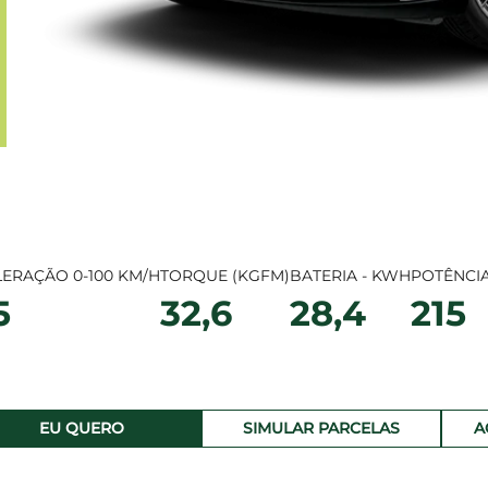
ERAÇÃO 0-100 KM/H
TORQUE (KGFM)
BATERIA - KWH
POTÊNCIA
5
32,6
28,4
215
EU QUERO
SIMULAR PARCELAS
A