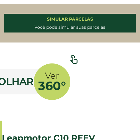
SIMULAR PARCELAS
Você pode simular suas parcelas
Ver
 OLHAR
360°
Leapmotor C10 REEV